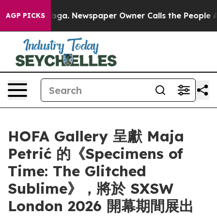
 Chattanooga. Newspaper Owner Calls the People Abru
AGP PICKS
HOFA Gallery 呈獻 Maja
Petrić 的《Specimens of
Time: The Glitched
Sublime》，將於 SXSW
London 2026 開幕期間展出