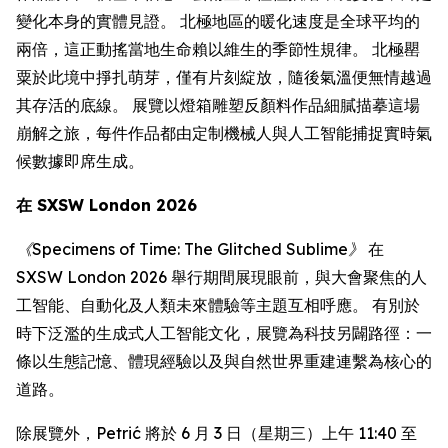
變化本身的實體見證。 北極地區的暖化速度是全球平均的
兩倍，這正動搖當地生命賴以維生的季節性規律。 北極罌
粟於此境中掙扎萌芽，僅有片刻綻放，隨後氣溫便無情越過
其存活的底線。 展覽以燈箱雕塑反顏料作品細膩描摹這場
崩解之旅，每件作品都由定制機械人與人工智能捕捉實時氣
候數據即席生成。
在 SXSW London 2026
《Specimens of Time: The Glitched Sublime》
在
SXSW London 2026 舉行期間展現眼前，與大會聚焦的人
工智能、自動化及人類未來體驗等主題互相呼應。 有別於
時下泛濫的生成式人工智能文化，展覽為科技另闢路徑：一
條以生態記憶、體現經驗以及與自然世界重建連繫為核心的
道路。
除展覽外，Petrić 將於 6 月 3 日（星期三）上午 11:40 至