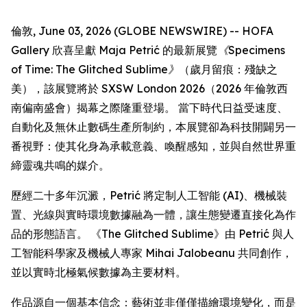
倫敦, June 03, 2026 (GLOBE NEWSWIRE) -- HOFA
Gallery 欣喜呈獻 Maja Petrić 的最新展覽
《Specimens
of Time: The Glitched Sublime》
（歲月留痕：殘缺之
美），該展覽將於 SXSW London 2026（2026 年倫敦西
南偏南盛會）揭幕之際隆重登場。 當下時代日益受速度、
自動化及無休止數碼生產所制約，本展覽卻為科技開闢另一
番視野：使其化身為承載意義、喚醒感知，並與自然世界重
締靈魂共鳴的媒介。
歷經二十多年沉澱，Petrić 將定制人工智能 (AI)、機械裝
置、光線與實時環境數據融為一體，讓生態變遷直接化為作
品的形態語言。 《The Glitched Sublime》由 Petrić 與人
工智能科學家及機械人專家 Mihai Jalobeanu 共同創作，
並以實時北極氣候數據為主要材料。
作品源自一個基本信念：藝術並非僅僅描繪環境變化，而是