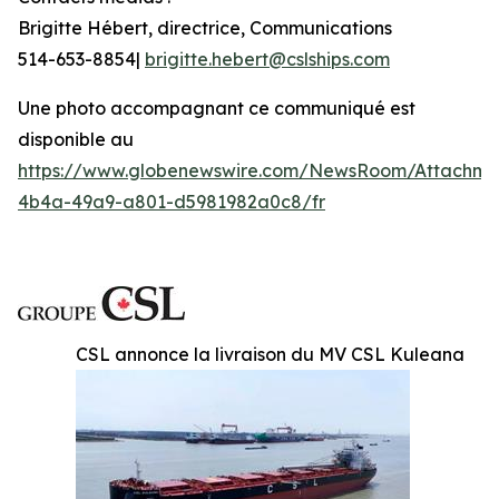
Brigitte Hébert, directrice, Communications
514-653-8854|
brigitte.hebert@cslships.com
Une photo accompagnant ce communiqué est
disponible au
https://www.globenewswire.com/NewsRoom/Attachme
4b4a-49a9-a801-d5981982a0c8/fr
CSL annonce la livraison du MV CSL Kuleana