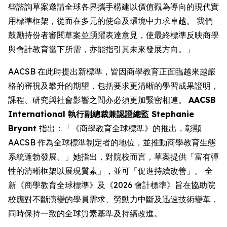
些諮詢草案邀請全球各界攜手構建以價值觀為導向的現代實
用標準框架，從而在多元的使命及環境中力求卓越。 我們
鼓勵持份者審閱草案並踴躍表達意見，使最終標準反映商學
與會計教育當下所需，亦能指引其未來發展方向。」
AACSB 在此時提出新標準，皆因商學教育正面臨越來越嚴
格的審視及攀升的期望，包括要求更清晰的學習成果證明，
課程、研究與社會影響之間亦必須更加緊密相連。
AACSB
International 執行副總裁兼認證總監 Stephanie
Bryant
指出：「《商學教育全球標準》的推出，彰顯
AACSB 作為全球標準制定者的地位，並推動商學教育生態
系統蓬勃發展。」她指出，對院校而言，草案提供「富有彈
性的清晰框架以展現質素」，並可「促進持續改善」。 全
新《商學教育全球標準》及《2026 會計標準》旨在協助院
校應對不斷演變的學員需求、勞動力中斷及迅速技術變革，
同時保持一致的全球質素基準及持續改進。