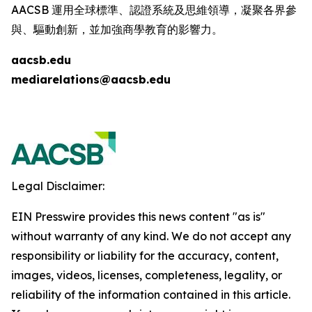
AACSB 運用全球標準、認證系統及思維領導，凝聚各界參
與、驅動創新，並加強商學教育的影響力。
aacsb.edu
mediarelations@aacsb.edu
Legal Disclaimer:
EIN Presswire provides this news content "as is"
without warranty of any kind. We do not accept any
responsibility or liability for the accuracy, content,
images, videos, licenses, completeness, legality, or
reliability of the information contained in this article.