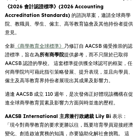
《2026 會計認證標準》(2026 Accounting
Accreditation Standards)
的諮詢草案，邀請全球商學
院、教職員、學生、僱主、高等教育協會及其他持份者提供
意見。
全新
《商學教育全球標準》
乃修訂自 AACSB 備受推崇的認
證標準，旨在為
所有商學院
提供參考，而不只限於已取得
AACSB 認證的學校。 這套標準提供獲全球認可的框架，任
何商學院均可藉此指引策略發展、提升表現，並且向學員、
僱主及高等教育界持份者展現出其成果及影響力。
適逢 AACSB 成立 110 週年，是次發佈正好體現該機構在促
進全球商學教育質素及影響力方面與時並進的歷程。
AACSB International 主席兼行政總裁 Lily Bi
表示：
「現今對商學教育的要求更勝以往，既要培育學員迎接經濟
變化、創造啟迪實務的知識，亦要協助化解社會挑戰。 這