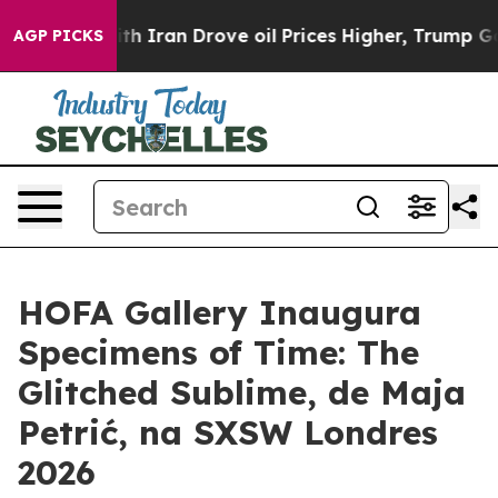
t
As war With Iran Drove oil Prices Higher, Trump Gav
AGP PICKS
HOFA Gallery Inaugura
Specimens of Time: The
Glitched Sublime, de Maja
Petrić, na SXSW Londres
2026