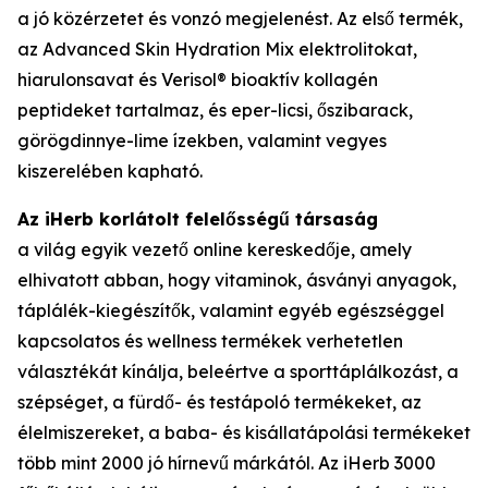
a jó közérzetet és vonzó megjelenést. Az első termék,
az Advanced Skin Hydration Mix elektrolitokat,
hiarulonsavat és Verisol® bioaktív kollagén
peptideket tartalmaz, és eper-licsi, őszibarack,
görögdinnye-lime ízekben, valamint vegyes
kiszerelében kapható.
Az iHerb korlátolt felelősségű társaság
a világ egyik vezető online kereskedője, amely
elhivatott abban, hogy vitaminok, ásványi anyagok,
táplálék-kiegészítők, valamint egyéb egészséggel
kapcsolatos és wellness termékek verhetetlen
választékát kínálja, beleértve a sporttáplálkozást, a
szépséget, a fürdő- és testápoló termékeket, az
élelmiszereket, a baba- és kisállatápolási termékeket
több mint 2000 jó hírnevű márkától. Az iHerb 3000