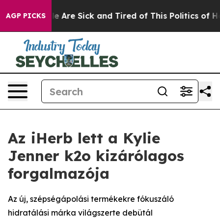
n: “People Are Sick and Tired of This Politics of Hatre
AGP PICKS
Az iHerb lett a Kylie
Jenner k2o kizárólagos
forgalmazója
Az új, szépségápolási termékekre fókuszáló
hidratálási márka világszerte debütál