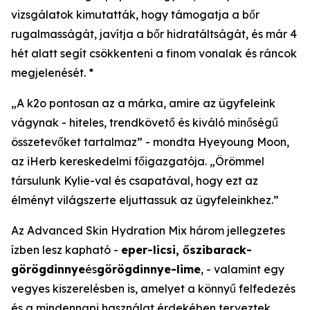
vizsgálatok kimutatták, hogy támogatja a bőr
rugalmasságát, javítja a bőr hidratáltságát, és már 4
hét alatt segít csökkenteni a finom vonalak és ráncok
megjelenését. *
„A k2o pontosan az a márka, amire az ügyfeleink
vágynak - hiteles, trendkövető és kiváló minőségű
összetevőket tartalmaz” - mondta Hyeyoung Moon,
az iHerb kereskedelmi főigazgatója. „Örömmel
társulunk Kylie-val és csapatával, hogy ezt az
élményt világszerte eljuttassuk az ügyfeleinkhez.”
Az Advanced Skin Hydration Mix három jellegzetes
ízben lesz kapható -
eper-licsi, őszibarack-
görögdinnye
és
görögdinnye-lime
, - valamint egy
vegyes kiszerelésben is, amelyet a könnyű felfedezés
és a mindennapi használat érdekében terveztek.