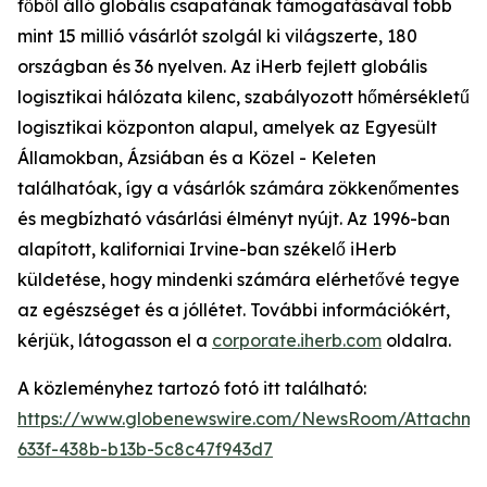
főből álló globális csapatának támogatásával több
mint 15 millió vásárlót szolgál ki világszerte, 180
országban és 36 nyelven. Az iHerb fejlett globális
logisztikai hálózata kilenc, szabályozott hőmérsékletű
logisztikai központon alapul, amelyek az Egyesült
Államokban, Ázsiában és a Közel - Keleten
találhatóak, így a vásárlók számára zökkenőmentes
és megbízható vásárlási élményt nyújt. Az 1996-ban
alapított, kaliforniai Irvine-ban székelő iHerb
küldetése, hogy mindenki számára elérhetővé tegye
az egészséget és a jóllétet. További információkért,
kérjük, látogasson el a
corporate.iherb.com
oldalra.
A közleményhez tartozó fotó itt található:
https://www.globenewswire.com/NewsRoom/Attachm
633f-438b-b13b-5c8c47f943d7