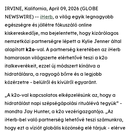
IRVINE, Kalifornia, April 09, 2026 (GLOBE
NEWSWIRE) --
iHerb
, a világ egyik legnagyobb
egészségre és jóllétre fókuszáló online
kiskereskedője, ma bejelentette, hogy kizárólagos
nemzetközi partnerségre lépett a Kylie Jenner által
alapított
k2o
-val. A partnerség keretében az iHerb
hamarosan világszerte elérhetővé teszi a k2o
italkeverékeit, ezzel új módszert kínálva a
hidratálásra, a ragyogó bőrre és a legjobb
közérzetre - belülről és kívülről egyaránt.
„A k2o-val kapcsolatos elképzelésünk az, hogy a
hidratálást napi szépségápolási rituálévá tegyük” -
mondta Jay Hunter, a k2o vezérigazgatója. „Az
iHerb-bel való partnerség lehetővé teszi számunkra,
hogy ezt a víziót globális közönség elé tárjuk - elérve