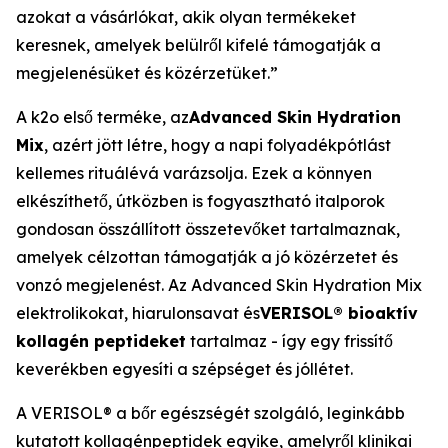
azokat a vásárlókat, akik olyan termékeket
keresnek, amelyek belülről kifelé támogatják a
megjelenésüket és közérzetüket.”
A k2o első terméke, az
Advanced Skin Hydration
Mix
, azért jött létre, hogy a napi folyadékpótlást
kellemes rituálévá varázsolja. Ezek a könnyen
elkészíthető, útközben is fogyasztható italporok
gondosan összállított összetevőket tartalmaznak,
amelyek célzottan támogatják a jó közérzetet és
vonzó megjelenést. Az Advanced Skin Hydration Mix
elektrolikokat, hiarulonsavat és
VERISOL® bioaktív
kollagén peptideket
tartalmaz - így egy frissítő
keverékben egyesíti a szépséget és jóllétet.
A VERISOL® a bőr egészségét szolgáló, leginkább
kutatott kollagénpeptidek egyike, amelyről klinikai