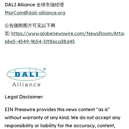
DALI Alliance 全球市场经理
MarCom@dali-alliance.org
公告随附图片可见以下网
页:
https://www.globenewswire.com/NewsRoom/Attac
68e5-4549-9b54-5ff86ca38d45
Legal Disclaimer:
EIN Presswire provides this news content "as is"
without warranty of any kind. We do not accept any
responsibility or liability for the accuracy, content,