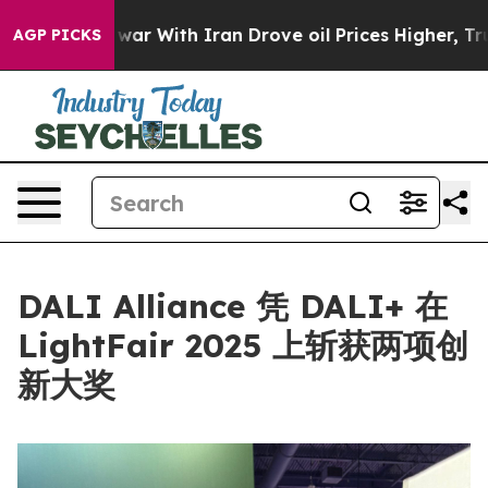
dn’t
As war With Iran Drove oil Prices Higher, Trump 
AGP PICKS
DALI Alliance 凭 DALI+ 在
LightFair 2025 上斩获两项创
新大奖